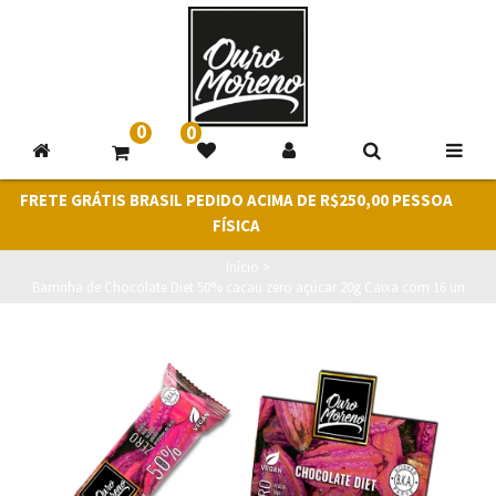
0
0
FRETE GRÁTIS BRASIL PEDIDO ACIMA DE R$250,00 PESSOA
FÍSICA
Início
>
Barrinha de Chocolate Diet 50% cacau zero açúcar 20g Caixa com 16 un