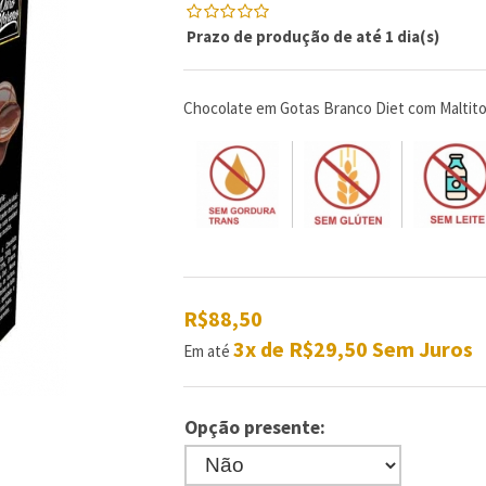
Prazo de produção de até 1 dia(s)
0
5
0
de
com
reviews
Chocolate em Gotas Branco Diet com Maltito
R$88,50
3x de R$29,50 Sem Juros
Em até
Opção presente: