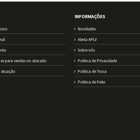
INFORMAÇÕES
osco
Novidades
onal
Alerta APLV
nta
Sobre nós
-se para vendas no atacado
Politica de Privacidade
e atuação
Politica de Troca
Politica de Frete