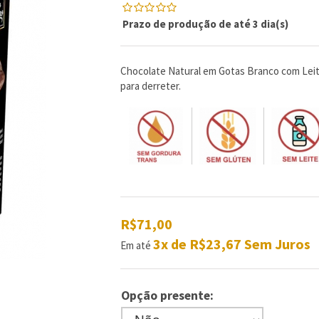
Prazo de produção de até 3 dia(s)
0
5
0
de
com
reviews
Chocolate Natural em Gotas Branco com Lei
para derreter.
R$71,00
3x de R$23,67 Sem Juros
Em até
Opção presente: