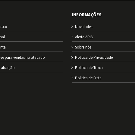
INFORMAÇÕES
osco
Novidades
onal
Alerta APLV
nta
Sobre nós
-se para vendas no atacado
Politica de Privacidade
e atuação
Politica de Troca
Politica de Frete