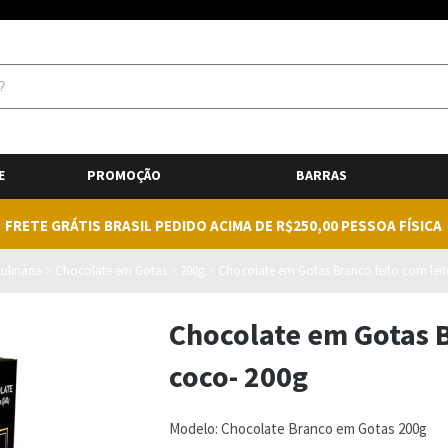
E
PROMOÇÃO
BARRAS
FRETE GRÁTIS BRASIL PEDIDO ACIMA DE R$250,00 PESSOA FÍSICA
ulinária
>
Chocolate em Gotas
>
200g
>
Chocolate em Gotas Branco feito com leit
Chocolate em Gotas B
coco- 200g
Modelo:
Chocolate Branco em Gotas 200g