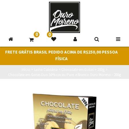
0
0
FRETE GRÁTIS BRASIL PEDIDO ACIMA DE R$250,00 PESSOA
FÍSICA
Início
>
Linha Culinária
>
Chocolate em Gotas
>
200g
>
Chocolate em Gotas Duo 50% cacau Puro e Branco Ouro Moreno - 200g