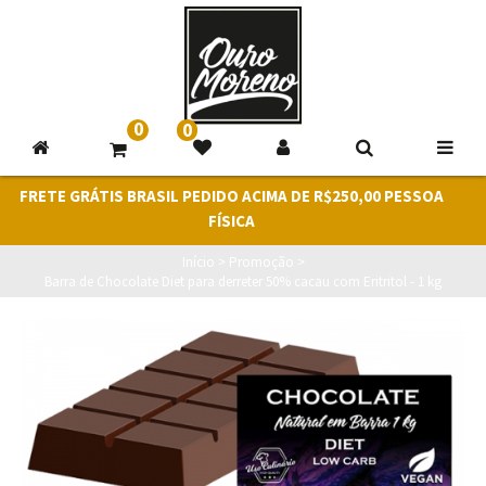
0
0
FRETE GRÁTIS BRASIL PEDIDO ACIMA DE R$250,00 PESSOA
FÍSICA
Início
>
Promoção
>
Barra de Chocolate Diet para derreter 50% cacau com Eritritol - 1 kg