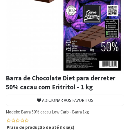
Barra de Chocolate Diet para derreter
50% cacau com Eritritol - 1 kg
ADICIONAR AOS FAVORITOS
Modelo:
Barra 50% cacau Low Carb - Barra 1kg
Prazo de produção de até 3 dia(s)
0
5
0