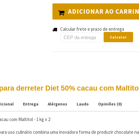
ADICIONAR AO CARRI
Calcular frete e prazo de entrega
Calcular
ara derreter Diet 50% cacau com Maltitol 
icional
Entrega
Alérgenos
Laudo
Opiniões (0)
cau com Maltitol - 1 kg x 2
ara uso culinário combina uma inovadora forma de produzir chocolate nat