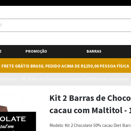
E
PROMOÇÃO
BARRAS
FRETE GRÁTIS BRASIL PEDIDO ACIMA DE R$250,00 PESSOA FÍSICA
>
Promoção
>
Kit 2 Barras de Chocolate para derreter Diet 50% cacau com Maltitol - 
Kit 2 Barras de Choc
cacau com Maltitol - 
Modelo:
Kit 2 Chocolate 50% cacau Diet Barra