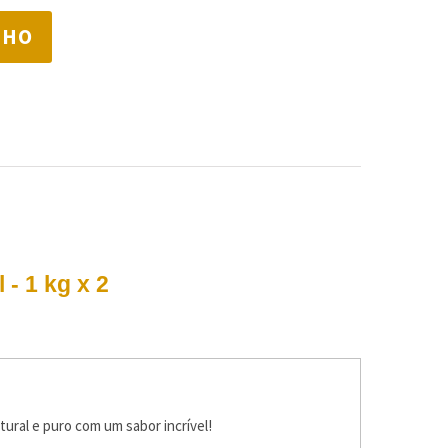
NHO
- 1 kg x 2
ural e puro com um sabor incrível!