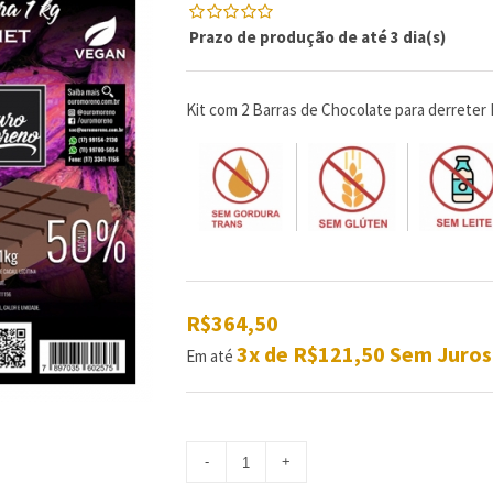
Prazo de produção de até 3 dia(s)
0
5
0
de
com
reviews
Kit com 2 Barras de Chocolate para derreter D
R$364,50
3x de R$121,50 Sem Juros
Em até