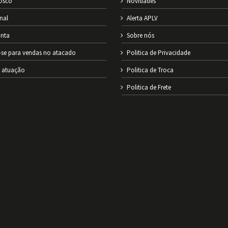
osco
Novidades
onal
Alerta APLV
nta
Sobre nós
-se para vendas no atacado
Politica de Privacidade
e atuação
Politica de Troca
Politica de Frete