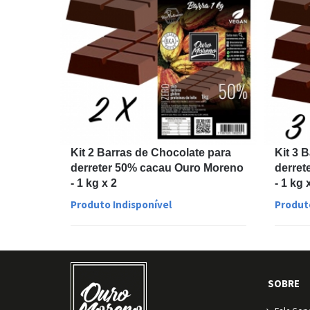
Kit 2 Barras de Chocolate para
Kit 3 
derreter 50% cacau Ouro Moreno
derret
- 1 kg x 2
- 1 kg 
Produto Indisponível
Produt
SOBRE