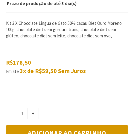
Prazo de produção de até 3 dia(s)
0
5
0
de
com
reviews
Kit 3 X Chocolate Língua de Gato 50% cacau Diet Ouro Moreno
100g. chocolate diet sem gordura trans, chocolate diet sem
glúten, chocolate diet sem leite, chocolate diet sem ovo,
R$178,50
3x de R$59,50 Sem Juros
Em até
ADICIONAR AO CARRINHO