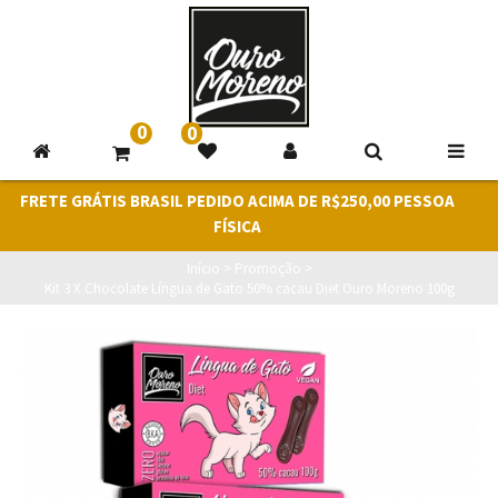
0
0
FRETE GRÁTIS BRASIL PEDIDO ACIMA DE R$250,00 PESSOA
FÍSICA
Início
>
Promoção
>
Kit 3 X Chocolate Língua de Gato 50% cacau Diet Ouro Moreno 100g